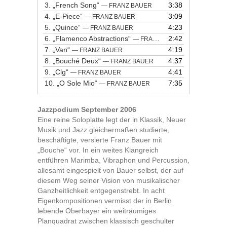
3.
„French Song“
3:38
— FRANZ BAUER
4.
„E-Piece“
3:09
— FRANZ BAUER
5.
„Quince“
4:23
— FRANZ BAUER
6.
„Flamenco Abstractions“
2:42
— FRANZ BAUER
7.
„Van“
4:19
— FRANZ BAUER
8.
„Bouché Deux“
4:37
— FRANZ BAUER
9.
„Clg“
4:41
— FRANZ BAUER
10.
„O Sole Mio“
7:35
— FRANZ BAUER
Jazzpodium September 2006
Eine reine Soloplatte legt der in Klassik, Neuer
Musik und Jazz gleichermaßen studierte,
beschäftigte, versierte Franz Bauer mit
„Bouche“ vor. In ein weites Klangreich
entführen Marimba, Vibraphon und Percussion,
allesamt eingespielt von Bauer selbst, der auf
diesem Weg seiner Vision von musikalischer
Ganzheitlichkeit entgegenstrebt. In acht
Eigenkompositionen vermisst der in Berlin
lebende Oberbayer ein weiträumiges
Planquadrat zwischen klassisch geschulter