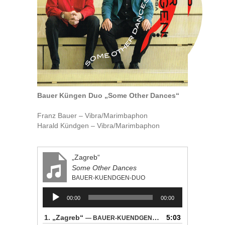
Bauer Küngen Duo „Some Other Dances“
Franz Bauer – Vibra/Marimbaphon
Harald Kündgen – Vibra/Marimbaphon
„Zagreb“
Some Other Dances
BAUER-KUENDGEN-DUO
Audio-
00:00
00:00
Player
1.
„Zagreb“
5:03
— BAUER-KUENDGEN-DUO