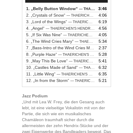
1.
„Belly Button Window“
3:46
— THAERICHEN'S HENDRIXPERIENCE ORCHESTRA
2.
„Crystals of Snow“
4:06
— THAERICHEN'S HENDRIXPERIENCE ORCHESTRA
3.
„Lord of the Wings“
6:19
— THAERICHEN'S HENDRIXPERIENCE ORCHESTRA
4.
„Angel“
4:56
— THAERICHEN'S HENDRIXPERIENCE ORCHESTRA
5.
„If Six Was Nine“
4:05
— THAERICHEN'S HENDRIXPERIENCE ORCHESTRA
6.
„The Wind Cries Mary“
5:34
— THAERICHEN'S HENDRIXPERIENCE ORCHESTRA
7.
„Bass-Intro of the Wind Cries Mary“
2:37
— THAERICHEN'S 
8.
„Purple Haze“
5:28
— THAERICHEN'S HENDRIXPERIENCE ORCHESTRA
9.
„May This Be Love“
5:41
— THAERICHEN'S HENDRIXPERIENCE ORCHESTRA
10.
„Castles Made of Sand“
6:32
— THAERICHEN'S HENDRIXPERIENCE ORCHESTRA
11.
„Little Wing“
6:35
— THAERICHEN'S HENDRIXPERIENCE ORCHESTRA
12.
„In from the Storm“
5:21
— THAERICHEN'S HENDRIXPERIENCE ORCHESTRA
Jazz Podium
„Und mit Lea W. Frey, die den Gesang auch
lebt, ist eine vielseitige Vokalistin mit von der
Partie, die sich wie ein musikalisches
Chamäleon traumhaft sicher durch die
allermeisten der zehn Hendrix-Stücke und der
zwei Eigenwerke des Bandleaders bewegt. Das