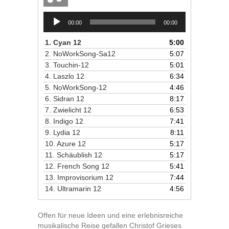
Audio-
00:00
00:00
Player
1.
Cyan 12
5:00
2.
NoWorkSong-Sa12
5:07
3.
Touchin-12
5:01
4.
Laszlo 12
6:34
5.
NoWorkSong-12
4:46
6.
Sidran 12
8:17
7.
Zwielicht 12
6:53
8.
Indigo 12
7:41
9.
Lydia 12
8:11
10.
Azure 12
5:17
11.
Schäublish 12
5:17
12.
French Song 12
5:41
13.
Improvisorium 12
7:44
14.
Ultramarin 12
4:56
Offen für neue Ideen und eine erlebnisreiche
musikalische Reise gefallen Christof Grieses