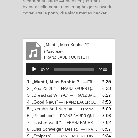
recorded at studio 44 monster (holland)
by max bollemann; mastering holger schwark
cover ursula ponn, drawings matias becker
„Must I, Miss Sophie ?“
Plüschtier
FRANZ BAUER QUINTETT
Audio-
00:00
00:00
Player
1.
„Must I, Miss Sophie ?“
7:35
— FRANZ BAUER QUINTETT
2.
„Zoo 23:28“
6:33
— FRANZ BAUER QUINTETT
3.
„Breakfast With A.“
6:27
— FRANZ BAUER QUINTETT
4.
„Good News“
4:53
— FRANZ BAUER QUINTETT
5.
„Neothis And Neothat“
6:09
— FRANZ BAUER QUINTETT
6.
„Plüschtier“
3:06
— FRANZ BAUER QUINTETT
7.
„East Seventh“
7:02
— FRANZ BAUER QUINTETT
8.
„Das Schweigen Des R.“
6:57
— FRANZ BAUER QUINTETT
9.
„Stolpern“
6:34
— FRANZ BAUER QUINTETT