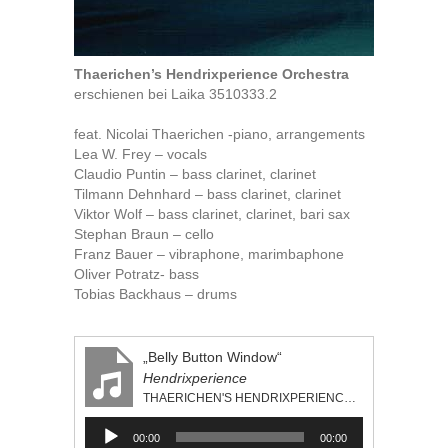
Thaerichen’s Hendrixperience Orchestra
erschienen bei Laika 3510333.2
feat. Nicolai Thaerichen -piano, arrangements
Lea W. Frey – vocals
Claudio Puntin – bass clarinet, clarinet
Tilmann Dehnhard – bass clarinet, clarinet
Viktor Wolf – bass clarinet, clarinet, bari sax
Stephan Braun – cello
Franz Bauer – vibraphone, marimbaphone
Oliver Potratz- bass
Tobias Backhaus – drums
„Belly Button Window“
Hendrixperience
THAERICHEN'S HENDRIXPERIENCE ORCHESTRA
Audio-
00:00
00:00
Player