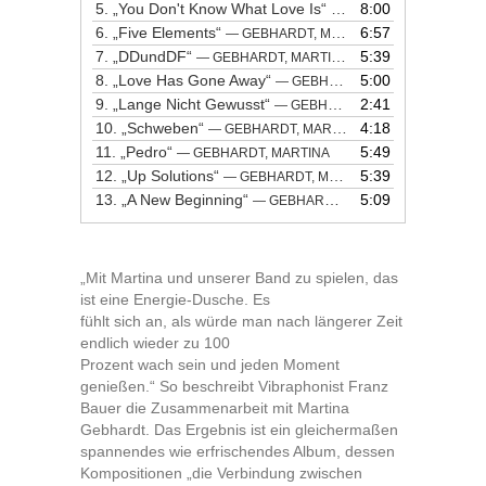
5.
„You Don't Know What Love Is“
8:00
— GEBHARDT, MARTINA
6.
„Five Elements“
6:57
— GEBHARDT, MARTINA
7.
„DDundDF“
5:39
— GEBHARDT, MARTINA
8.
„Love Has Gone Away“
5:00
— GEBHARDT, MARTINA
9.
„Lange Nicht Gewusst“
2:41
— GEBHARDT, MARTINA
10.
„Schweben“
4:18
— GEBHARDT, MARTINA
11.
„Pedro“
5:49
— GEBHARDT, MARTINA
12.
„Up Solutions“
5:39
— GEBHARDT, MARTINA
13.
„A New Beginning“
5:09
— GEBHARDT, MARTINA
„Mit Martina und unserer Band zu spielen, das
ist eine Energie-Dusche. Es
fühlt sich an, als würde man nach längerer Zeit
endlich wieder zu 100
Prozent wach sein und jeden Moment
genießen.“ So beschreibt Vibraphonist Franz
Bauer die Zusammenarbeit mit Martina
Gebhardt. Das Ergebnis ist ein gleichermaßen
spannendes wie erfrischendes Album, dessen
Kompositionen „die Verbindung zwischen