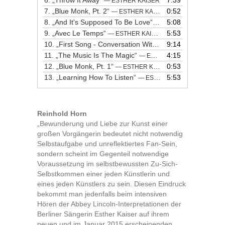
6.
„Throw It Away“
7:39
— ESTHER KAISER
7.
„Blue Monk, Pt. 2“
0:52
— ESTHER KAISER
8.
„And It's Supposed To Be Love“
5:08
— ESTHER KAISER
9.
„Avec Le Temps“
5:53
— ESTHER KAISER
10.
„First Song - Conversation With A Baby“
9:14
— ESTHER K
11.
„The Music Is The Magic“
4:15
— ESTHER KAISER
12.
„Blue Monk, Pt. 1“
0:53
— ESTHER KAISER
13.
„Learning How To Listen“
5:53
— ESTHER KAISER
Reinhold Horn
„Bewunderung und Liebe zur Kunst einer
großen Vorgängerin bedeutet nicht notwendig
Selbstaufgabe und unreflektiertes Fan-Sein,
sondern scheint im Gegenteil notwendige
Voraussetzung im selbstbewussten Zu-Sich-
Selbstkommen einer jeden Künstlerin und
eines jeden Künstlers zu sein. Diesen Eindruck
bekommt man jedenfalls beim intensiven
Hören der Abbey Lincoln-Interpretationen der
Berliner Sängerin Esther Kaiser auf ihrem
neuen und im Januar 2015 erscheinenden