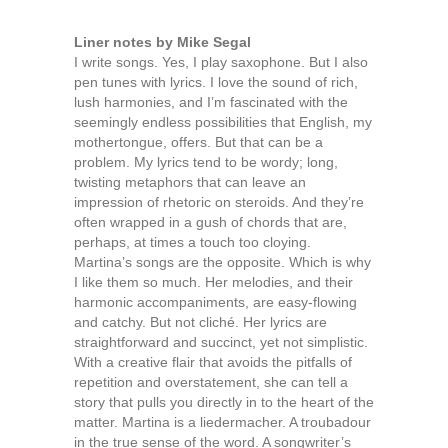
Liner notes by Mike Segal
I write songs. Yes, I play saxophone. But I also
pen tunes with lyrics. I love the sound of rich,
lush harmonies, and I’m fascinated with the
seemingly endless possibilities that English, my
mothertongue, offers. But that can be a
problem. My lyrics tend to be wordy; long,
twisting metaphors that can leave an
impression of rhetoric on steroids. And they’re
often wrapped in a gush of chords that are,
perhaps, at times a touch too cloying.
Martina’s songs are the opposite. Which is why
I like them so much. Her melodies, and their
harmonic accompaniments, are easy-flowing
and catchy. But not cliché. Her lyrics are
straightforward and succinct, yet not simplistic.
With a creative flair that avoids the pitfalls of
repetition and overstatement, she can tell a
story that pulls you directly in to the heart of the
matter. Martina is a liedermacher. A troubadour
in the true sense of the word. A songwriter’s