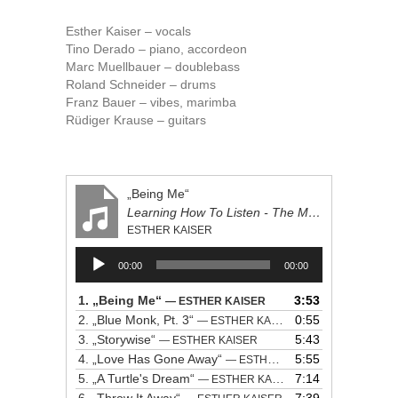
Esther Kaiser – vocals
Tino Derado – piano, accordeon
Marc Muellbauer – doublebass
Roland Schneider – drums
Franz Bauer – vibes, marimba
Rüdiger Krause – guitars
„Being Me“
Learning How To Listen - The Music Of Abbey Lincoln
ESTHER KAISER
Audio-
00:00
00:00
Player
1.
„Being Me“
3:53
— ESTHER KAISER
2.
„Blue Monk, Pt. 3“
0:55
— ESTHER KAISER
3.
„Storywise“
5:43
— ESTHER KAISER
4.
„Love Has Gone Away“
5:55
— ESTHER KAISER
5.
„A Turtle's Dream“
7:14
— ESTHER KAISER