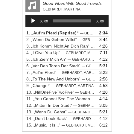
Good Vibes With Good Friends
GEBHARDT, MARTINA
Audio-
00:00
00:00
Player
1.
„Auf'm Pferd (Reprise)“
2:34
— GEBHARDT, MARTINA
2.
„Wenn Du Gehen Willst“
3:44
— GEBHARDT, MARTINA
3.
„Ich Komm' Nicht An Dich Ran“
4:26
— GEBHARDT, MARTINA
4.
„I Give You Up“
7:11
— GEBHARDT, MARTINA
5.
„Ich Zieh' Mich An“
4:12
— GEBHARDT, MARTINA
6.
„Vor Den Toren Der Stadt“
5:31
— GEBHARDT, MARTINA
7.
„Auf'm Pferd“
3:23
— GEBHARDT, MARTINA
8.
„To The New And Unborn“
2:56
— GEBHARDT, MARTINA
9.
„Change!“
4:53
— GEBHARDT, MARTINA
10.
„NillOneFiveTwoFive“
4:28
— GEBHARDT, MARTINA
11.
„You Cannot See The Woman In Me“
4:14
— GEBHARDT, M
12.
„Mitten In Der Stadt“
3:05
— GEBHARDT, MARTINA
13.
„Wenn Du Gehst“
5:21
— GEBHARDT, MARTINA
14.
„Don't Look Back“
4:12
— GEBHARDT, MARTINA
15.
„Music, It Is...“
6:12
— GEBHARDT, MARTINA