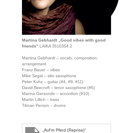
Martina Gebhardt „Good vibes with good
friends“
LAIKA 3510354.2
Martina Gebhardt – vocals, composition,
arrangement
Franz Bauer – vibes
Mike Segal – alto saxophone
Peter Kuhz – guitar (#4, #9, #11)
David Beecroft – tenor saxophone (#5)
Marina Gersonde – accordion (#10)
Martin Lillich – bass
Tilman Person – drums
„Auf'm Pferd (Reprise)“