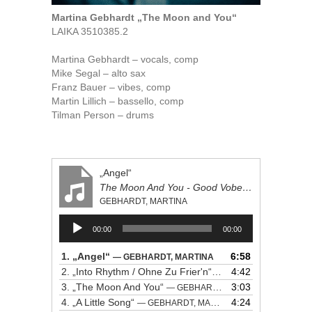
Martina Gebhardt „The Moon and You“
LAIKA 3510385.2
Martina Gebhardt – vocals, comp
Mike Segal – alto sax
Franz Bauer – vibes, comp
Martin Lillich – bassello, comp
Tilman Person – drums
„Angel“
The Moon And You - Good Vobes With Good Friends Vol. II
GEBHARDT, MARTINA
Audio-
00:00
00:00
Player
1.
„Angel“
6:58
— GEBHARDT, MARTINA
2.
„Into Rhythm / Ohne Zu Frier'n“
4:42
— GEBHARDT, MARTIN
3.
„The Moon And You“
3:03
— GEBHARDT, MARTINA
4.
„A Little Song“
4:24
— GEBHARDT, MARTINA