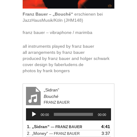
Franz Bauer – „Bouché“
erschienen bei
JazzHausMusik/Köln (JHM148)
franz bauer – vibraphone / marimba
all instruments played by franz bauer
all arrangements by franz bauer
produced by franz bauer and holger schwark
cover design by faberludens.de
photos by frank bongers
„Sidran“
Bouché
FRANZ BAUER
Audio-
00:00
00:00
Player
1.
„Sidran“
4:41
— FRANZ BAUER
2.
„Money“
3:37
— FRANZ BAUER