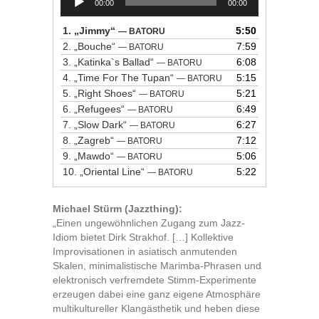
00:00
00:00
Player
1.
„Jimmy“
5:50
— BATORU
2.
„Bouche“
7:59
— BATORU
3.
„Katinka`s Ballad“
6:08
— BATORU
4.
„Time For The Tupan“
5:15
— BATORU
5.
„Right Shoes“
5:21
— BATORU
6.
„Refugees“
6:49
— BATORU
7.
„Slow Dark“
6:27
— BATORU
8.
„Zagreb“
7:12
— BATORU
9.
„Mawdo“
5:06
— BATORU
10.
„Oriental Line“
5:22
— BATORU
Michael Stürm (Jazzthing):
„Einen ungewöhnlichen Zugang zum Jazz-
Idiom bietet Dirk Strakhof. […] Kollektive
Improvisationen in asiatisch anmutenden
Skalen, minimalistische Marimba-Phrasen und
elektronisch verfremdete Stimm-Experimente
erzeugen dabei eine ganz eigene Atmosphäre
multikultureller Klangästhetik und heben diese