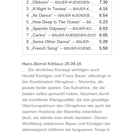
2.
„Oblivion“
7:30
— BAUER-KUENDGEN-DUO
3.
„A NIght In Tunisia“
4:16
— BAUER-KUENDGEN-DUO
4.
„Air Dance“
6:54
— BAUER-KUENDGEN-DUO
5.
„How Deep Is The Ocean“
5:23
— BAUER-KUENDGEN-DUO
6.
„Spanish Odyssey“
6:03
— BAUER-KUENDGEN-DUO
7.
„Carlos“
6:05
— BAUER-KUENDGEN-DUO
8.
„Some Other Dance“
5:28
— BAUER-KUENDGEN-DUO
9.
„French Song“
5:59
— BAUER-KUENDGEN-DUO
Hans-Bernd Kittlaus 25.09.16
‚….Ein ähnliches Konzept verfolgen auch
Harald Kündgen und Franz Bauer, allerdings in
der Kombination Vibraphon – Marimba, die
jeweils beide spielen. Die Aufnahme, die die
beiden selbst gemacht haben, fasziniert durch
die exzellente Klangqualität, die das gewaltige
Obertonspektrum des Vibraphons wie auch die
warmen Holztöne der Marimba miterleben
lässt, als stände man direkt daneben. Diesen
Wohlklang zelebrieren Bauer und Kündgen bei
überwiegend mittleren bis langsamen Tempi in