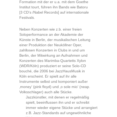
Formation mit der er u.a. mit dem Goethe
Institut tourt, führen ihn Bands wie Batoru
[3 CD’s /Nabel Records] auf internationale
Festivals.
Neben Konzerten wie z.b. einer freien
Soloperformance an der Akademie der
Künste in Berlin, der musikalischen Leitung
einer Produktion der Neuköllner Oper,
zahllosen Konzerten in Clubs in und um
Berlin, der Mitwirkung an Aufnahmen und
Konzerten des Marimba-Quartetts Xylon
(WDR/Köln) produziert er seine Solo-CD
bouché, die 2006 bei JazzHausMusik in
Köln erscheint. Er spielt auf ihr alle
Instrumente selbst und komponiert außer
‚money‘ (pink floyd) und ‚o sole mio‘ (neap.
Volksschlager) auch alle Stücke.
Jazzkünstler, mit denen er regelmäßig
spielt, beeinflussen ihn und er schreibt
immer wieder eigene Stücke und arrangiert
z.B. Jazz-Standards auf ungewöhnliche