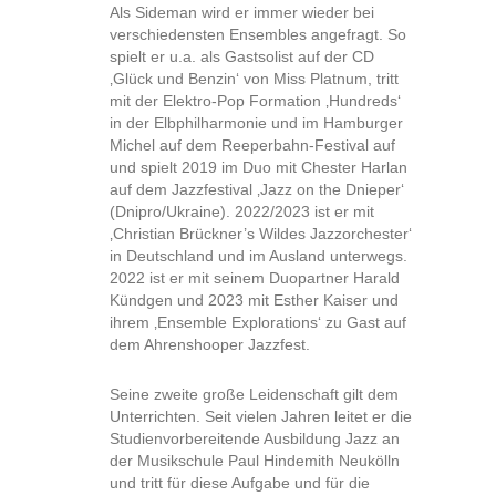
Als Sideman wird er immer wieder bei
verschiedensten Ensembles angefragt. So
spielt er u.a. als Gastsolist auf der CD
‚Glück und Benzin‘ von Miss Platnum, tritt
mit der Elektro-Pop Formation ‚Hundreds‘
in der Elbphilharmonie und im Hamburger
Michel auf dem Reeperbahn-Festival auf
und spielt 2019 im Duo mit Chester Harlan
auf dem Jazzfestival ‚Jazz on the Dnieper‘
(Dnipro/Ukraine). 2022/2023 ist er mit
‚Christian Brückner’s Wildes Jazzorchester‘
in Deutschland und im Ausland unterwegs.
2022 ist er mit seinem Duopartner Harald
Kündgen und 2023 mit Esther Kaiser und
ihrem ‚Ensemble Explorations‘ zu Gast auf
dem Ahrenshooper Jazzfest.
Seine zweite große Leidenschaft gilt dem
Unterrichten. Seit vielen Jahren leitet er die
Studienvorbereitende Ausbildung Jazz an
der Musikschule Paul Hindemith Neukölln
und tritt für diese Aufgabe und für die